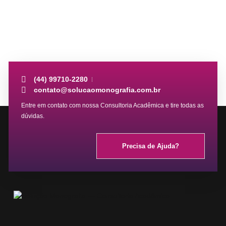
VOCÊ É MUITO IMPORTANTE PARA NÓS.
(44) 99710-2280
contato@solucaomonografia.com.br
Entre em contato com nossa Consultoria Acadêmica e tire todas as
dúvidas.
Precisa de Ajuda?