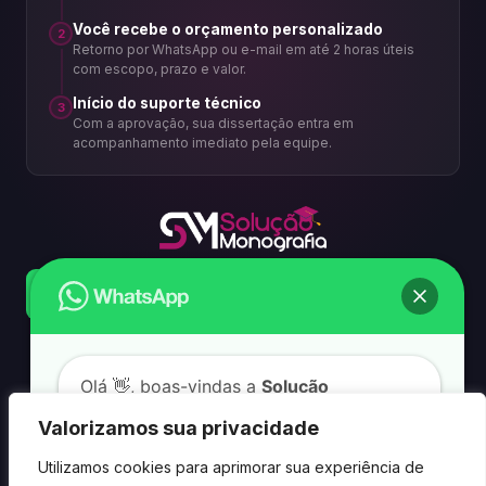
Você recebe o orçamento personalizado
2
Retorno por WhatsApp ou e-mail em até 2 horas úteis
com escopo, prazo e valor.
Início do suporte técnico
3
Com a aprovação, sua dissertação entra em
acompanhamento imediato pela equipe.
Confirmar pelo WhatsApp
Seg–sex, 8h–18h · Fora do horário respondemos assim que
possível
Olá
👋, boas-vindas a
Solução
Monografia
Valorizamos sua privacidade
Utilizamos cookies para aprimorar sua experiência de