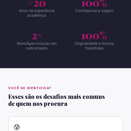
+20
100%
Anos de experiência
Confidencial e seguro
acadêmica
2×
100%
RevisÃµes inclusas em
Originalidade e Autoria
cada projeto
Garantidas
VOCÊ SE IDENTIFICA?
Esses são os desafios mais comuns
de quem nos procura
😰