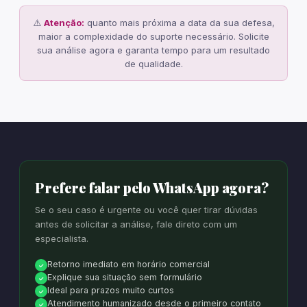
⚠️
Atenção:
quanto mais próxima a data da sua defesa,
maior a complexidade do suporte necessário. Solicite
sua análise agora e garanta tempo para um resultado
de qualidade.
Prefere falar pelo WhatsApp agora?
Se o seu caso é urgente ou você quer tirar dúvidas
antes de solicitar a análise, fale direto com um
especialista.
Retorno imediato em horário comercial
✓
Explique sua situação sem formulário
✓
Ideal para prazos muito curtos
✓
Atendimento humanizado desde o primeiro contato
✓